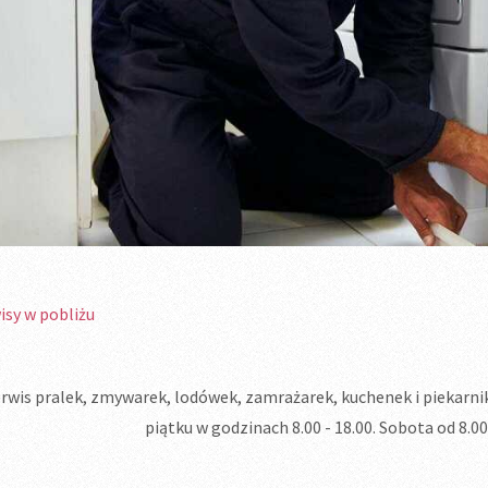
isy w pobliżu
rwis pralek, zmywarek, lodówek, zamrażarek, kuchenek i piekarni
piątku w godzinach 8.00 - 18.00. Sobota od 8.0