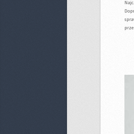
Najc
Dopr
spra
prze