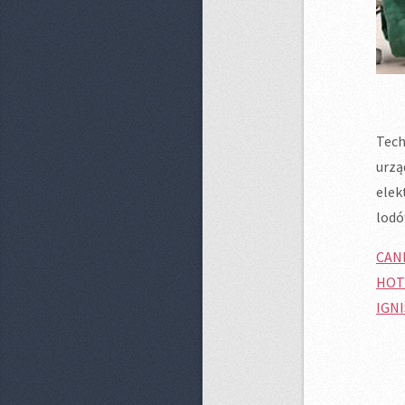
Tech
urzą
elek
lodó
CAN
HOT
IGNI