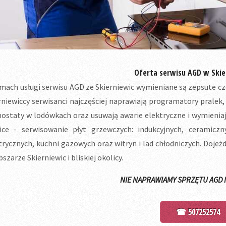
Oferta serwisu AGD w Skie
mach usługi serwisu AGD ze Skierniewic wymieniane są zepsute cz
rniewiccy serwisanci najczęściej naprawiają programatory pral
ostaty w lodówkach oraz usuwają awarie elektryczne i wymieniaj
ice - serwisowanie płyt grzewczych: indukcyjnych, ceramicz
trycznych, kuchni gazowych oraz witryn i lad chłodniczych. Doje
bszarze Skierniewic i bliskiej okolicy.
NIE NAPRAWIAMY SPRZĘTU AGD 
☎ 507252574