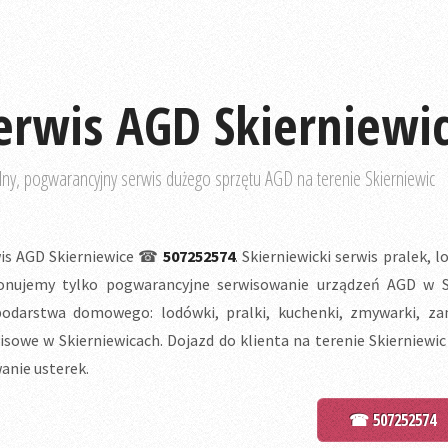
erwis AGD Skierniewi
lny, pogwarancyjny serwis dużego sprzętu AGD na terenie Skierniewic
is AGD Skierniewice ☎
507252574
. Skierniewicki serwis pralek,
nujemy tylko pogwarancyjne serwisowanie urządzeń AGD w Ski
odarstwa domowego: lodówki, pralki, kuchenki, zmywarki, zamr
isowe w Skierniewicach. Dojazd do klienta na terenie Skierniewi
anie usterek.
☎ 507252574