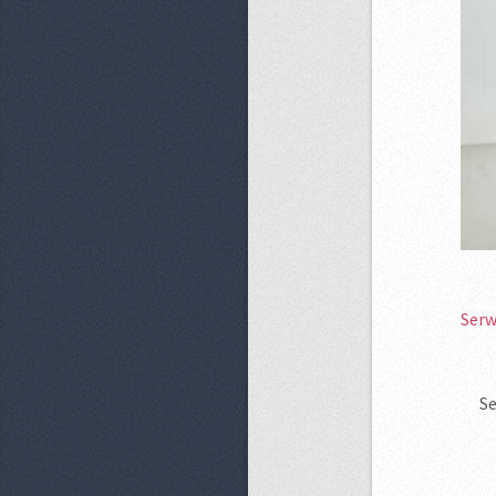
Serw
Se