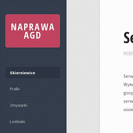
NAPRAWA
S
AGD
mobi
Skierniewice
Serw
Wyko
Pralki
gosp
serw
Zmywarki
usuw
Lodówki