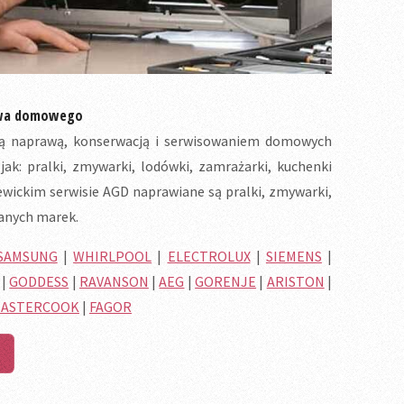
twa domowego
jną naprawą, konserwacją i serwisowaniem domowych
ak: pralki, zmywarki, lodówki, zamrażarki, kuchenki
niewickim serwisie AGD naprawiane są pralki, zmywarki,
wanych marek.
SAMSUNG
|
WHIRLPOOL
|
ELECTROLUX
|
SIEMENS
|
|
GODDESS
|
RAVANSON
|
AEG
|
GORENJE
|
ARISTON
|
ASTERCOOK
|
FAGOR