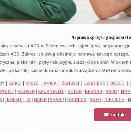
Naprawa sprzętu gospodars
nicy z serwisu AGD w Skierniewicach zajmują się pogwarancy
dzeń AGD. Zakres ich usług obejmuje naprawę takiego sprzętu j
tryczne, piekarniki, płyty indukcyjne, suszarki do ubrań. W skier
wki, piekarniki, kuchenki oraz inne duże urządzenia AGD renomo
DY
|
BEKO
|
MIELE
|
AMICA
|
ZANUSSI
|
LIEBHERR
|
BOSCH
|
POINT
|
HOOVER
|
BAUKNECHT
|
POLAR
|
KERNAU
|
ARDO
|
MPM
S
|
INDESIT
|
LG
|
HAIER
|
SHARP
|
GRUNDIG
|
SMEG
|
DIETRICH
|
M
☎ kontakt