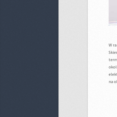
W ra
Skie
term
okol
elek
na o